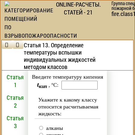
Группа спе
ONLINE-РАСЧЕТЫ.
пожарной б
КАТЕГОРИРОВАНИЕ
СТАТЕЙ - 21
fire.cla
ПОМЕЩЕНИЙ
ПО
ВЗРЫВОПОЖАРООПАСНОСТИ
Статья 13. Определение
температуры вспышки
индивидуальных жидкостей
методом классов
Статья
Введите температуру кипения
1
t
, ºC:
кип
Статья
Укажите к какому классу
2
относится расчитываемая
жидкость:
Статья
3
алканы