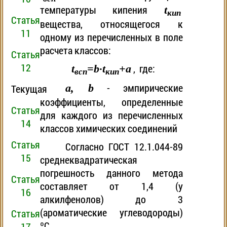
температуры кипения
t
кип
Статья
вещества, относящегося к
11
одному из перечисленных в поле
расчета классов:
Статья
12
, где:
t
=b·t
+a
всп
кип
- эмпирические
a, b
Текущая
коэффициенты, определенные
Статья
для каждого из перечисленных
14
классов химических соединений
Статья
Согласно ГОСТ 12.1.044-89
15
среднеквадратическая
погрешность данного метода
Статья
составляет от 1,4 (у
16
алкилфенолов) до 3
(ароматические углеводороды)
Статья
ºС
17