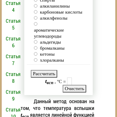
спирты
Статья
алкиланилины
4
карбоновые кислоты
алкилфенолы
Статья
5
ароматические
углеводороды
Статья
альдегиды
6
бромалканы
кетоны
Статья
хлоралканы
7
Статья
Рассчитать
8
t
, ºC =
всп
Очистить
Статья
9
Данный метод основан на
том, что температура вспышки
Статья
является линейной функцией
t
10
всп